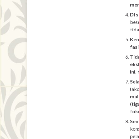
mem
Di 
bes
tid
Kem
fas
Tid
eks
ini
Sel
(ako
mala
(ti
fok
Sem
kon
pela