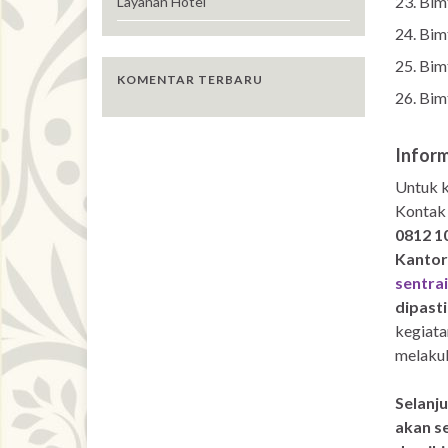
Bim
Layanan Hotel
Bim
Bim
KOMENTAR TERBARU
Bim
Infor
Untuk k
Kontak
0812 1
Kantor
sentra
dipast
kegiata
melakuk
Selanj
akan s