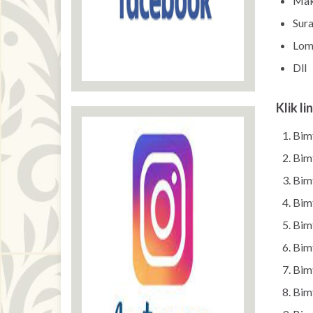
Mak
Sur
Lom
Dll
Klik li
Bim
Bim
Bim
Bim
Bim
Bim
Bim
Bim