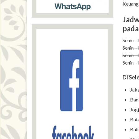
Keuanga
Jadw
pada 
Senin – 
Senin – 
Senin – 
Senin – 
Di Sel
Jak
Ban
Jog
Bat
Bali