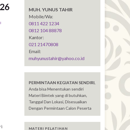
026
MUH. YUNUS TAHIR
Mobile/Wa:
I
0811 422 1234
0812 104 88878
Kantor:
021 21470808
Email:
muhyunustahir@yahoo.co.id
PERMINTAAN KEGIATAN SENDIRI
,
Anda bisa Menentukan sendiri
Materi Bimtek yang di butuhkan,
Tanggal Dan Lokasi, Disesuaikan
Dengan Permintaan Calon Peserta
ri
MATERI PELATIHAN