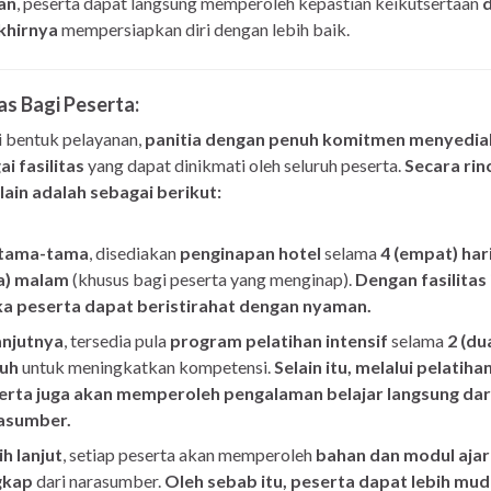
an
, peserta dapat langsung memperoleh kepastian keikutsertaan
khirnya
mempersiapkan diri dengan lebih baik.
tas Bagi Peserta:
 bentuk pelayanan,
panitia dengan penuh komitmen menyedia
i fasilitas
yang dapat dinikmati oleh seluruh peserta.
Secara rinc
lain adalah sebagai berikut:
tama-tama
, disediakan
penginapan hotel
selama
4 (empat) hari
ga) malam
(khusus bagi peserta yang menginap).
Dengan fasilitas i
a peserta dapat beristirahat dengan nyaman.
anjutnya
, tersedia pula
program pelatihan intensif
selama
2 (du
uh
untuk meningkatkan kompetensi.
Selain itu, melalui pelatihan 
erta juga akan memperoleh pengalaman belajar langsung dar
asumber.
h lanjut
, setiap peserta akan memperoleh
bahan dan modul ajar
gkap
dari narasumber.
Oleh sebab itu, peserta dapat lebih mu