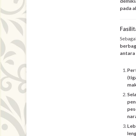
demiki
pada a
Fasili
Sebagai
berbaga
antara 
Per
(ti
mak
Sel
pen
pes
nar
Lebi
len