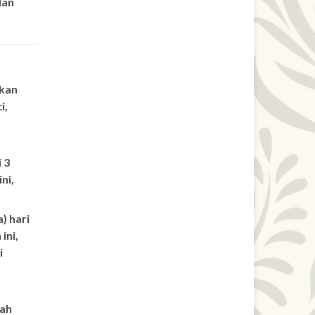
dan
kan
i,
 3
ni,
a) hari
ini,
i
dah