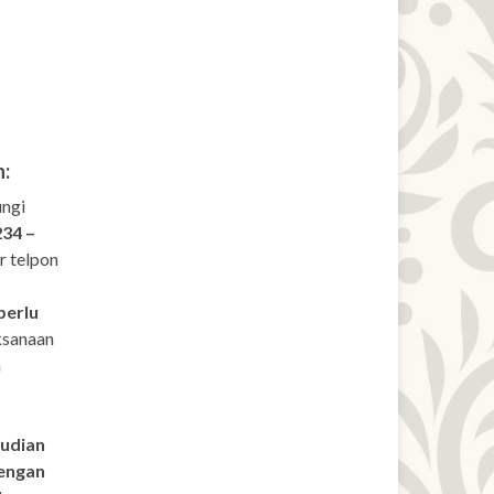
:
ngi
234 –
 telpon
perlu
aksanaan
a
udian
engan