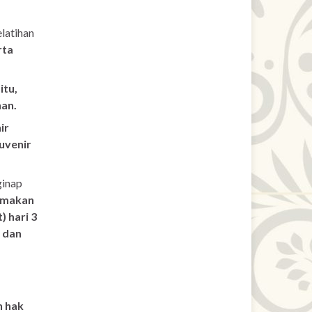
latihan
rta
itu,
han.
ir
uvenir
ginap
, makan
) hari 3
 dan
h hak