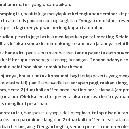
ahami materi yang disampaikan.
samping itu
, panitia juga menyiapkan
kelengkapan seminar kit
pe
erta
alat tulis
guna menunjang kegiatan.
Dengan demikian, pese
ak perlu lagi menyiapkan perlengkapan tambahan.
udian
, peserta juga berhak mendapatkan
paket meeting
.
Selain 
ilitas ini akan semakin mendukung kelancaran jalannya pelati
ak hanya itu
, panitia pun memberikan
tanda peserta
dan
souven
klusif berupa tas
sebagai kenang-kenangan.
Dengan adanya so
, maka pelatihan akan semakin berkesan.
anjutnya, khusus untuk konsumsi
, bagi setiap peserta yang men
modasi hotel), panitia menyediakan
sarapan pagi, makan siang
m, serta 2 (dua) kali coffee break setiap hari
selama
4 (empat
ga) malam
.
Oleh karena itu, peserta akan merasa lebih nyaman
us mengikuti pelatihan.
entara itu
, bagi peserta yang tidak menginap,
tetap disediakan
sumsi berupa
makan siang dan 2 (dua) kali coffee break
selama
tihan berlangsung.
Dengan begitu, semua peserta memperole