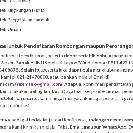
tek Tata Ruang
tek Lingkungan Hidup
tek Pengelolaan Sampah
tek Umum
masi untuk Pendaftaran Rombongan maupun Perorangan
onfirmasi pendaftaran, peserta
dapat terlebih dahulu
menghubu
 Person
Bapak YUNUS
melalui Telpon/WA di nomor:
0811 422 1
04 88878
.
Selain itu
, peserta juga
dapat pula
menghubungi nomor
kami di
021-21470808
,
atau bahkan
melalui Email di:
informasibimtek@gmail.com
.
Adapun
, konfirmasi pendaftaran
ikan
dilakukan
paling lambat
3 (tiga) hari kerja sebelum hari pel
n.
Oleh karena itu
, kami sangat menyarankan agar peserta seger
an konfirmasi.
utnya
, sebagai tindak lanjut dari konfirmasi,
undangan resmi kem
egera
kami kirimkan melalui
Faks, Email, maupun WhatsApp
.
D