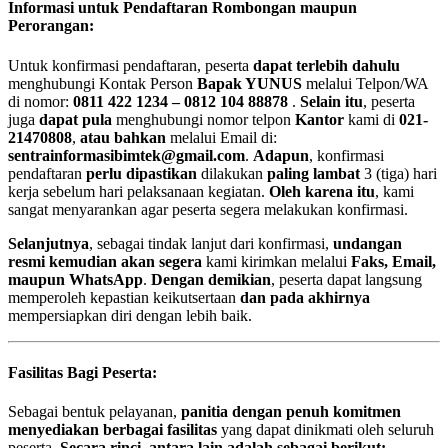
Informasi untuk Pendaftaran Rombongan maupun
Perorangan:
Untuk konfirmasi pendaftaran, peserta
dapat terlebih dahulu
menghubungi Kontak Person
Bapak YUNUS
melalui Telpon/WA
di nomor:
0811 422 1234 – 0812 104 88878
.
Selain itu
, peserta
juga
dapat pula
menghubungi nomor telpon
Kantor
kami di
021-
21470808
,
atau bahkan
melalui Email di:
sentrainformasibimtek@gmail.com
.
Adapun
, konfirmasi
pendaftaran
perlu dipastikan
dilakukan
paling lambat
3 (tiga) hari
kerja sebelum hari pelaksanaan kegiatan.
Oleh karena itu
, kami
sangat menyarankan agar peserta segera melakukan konfirmasi.
Selanjutnya
, sebagai tindak lanjut dari konfirmasi,
undangan
resmi kemudian akan segera
kami kirimkan melalui
Faks, Email,
maupun WhatsApp
.
Dengan demikian
, peserta dapat langsung
memperoleh kepastian keikutsertaan
dan pada akhirnya
mempersiapkan diri dengan lebih baik.
Fasilitas Bagi Peserta:
Sebagai bentuk pelayanan,
panitia dengan penuh komitmen
menyediakan berbagai fasilitas
yang dapat dinikmati oleh seluruh
peserta.
Secara rinci, antara lain adalah sebagai berikut: