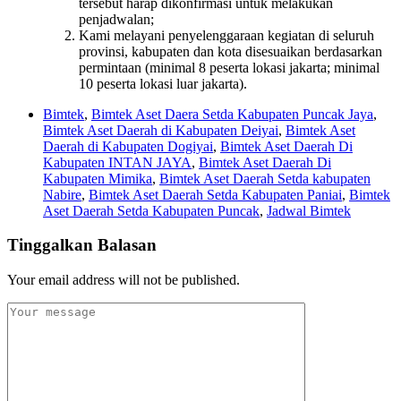
tersebut harap dikonfirmasi untuk melakukan
penjadwalan;
Kami melayani penyelenggaraan kegiatan di seluruh
provinsi, kabupaten dan kota disesuaikan berdasarkan
permintaan (minimal 8 peserta lokasi jakarta; minimal
10 peserta lokasi luar jakarta).
Bimtek
,
Bimtek Aset Daera Setda Kabupaten Puncak Jaya
,
Bimtek Aset Daerah di Kabupaten Deiyai
,
Bimtek Aset
Daerah di Kabupaten Dogiyai
,
Bimtek Aset Daerah Di
Kabupaten INTAN JAYA
,
Bimtek Aset Daerah Di
Kabupaten Mimika
,
Bimtek Aset Daerah Setda kabupaten
Nabire
,
Bimtek Aset Daerah Setda Kabupaten Paniai
,
Bimtek
Aset Daerah Setda Kabupaten Puncak
,
Jadwal Bimtek
Tinggalkan Balasan
Your email address will not be published.