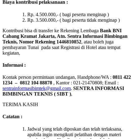
Biaya kontribusi pelaksanaan :
Rp. 4.500.000,- ( bagi peserta menginap )
Rp. 3.500.000,- ( bagi peserta tidak menginap )
Kontribusi bisa di transfer ke Rekening Lembaga
Bank BNI
Cabang Kramat Jakarta, Atn. Sentra Informasi Bimbingan
Teknis, Nomor Rekening
1446810852
, atau boleh juga
pembayaran Tunai pada saat Registrasi di Hotel atau tempat
kegiatan,
Informasi :
Kontak person permintaan undangan, Handphone/WA :
0811 422
1234 – 0812 104 88878
, Kantor : 021-21470808; Email :
sentrainformasibimtek@gmail.com
.
SENTRA INFORMASI
BIMBINGAN TEKNIS
(
SIBT )
,
TERIMA KASIH
Catatan :
Jadwal yang telah diposkan dan telah terlaksana,
apabila ingin mengikuti pelatihan dengan materi