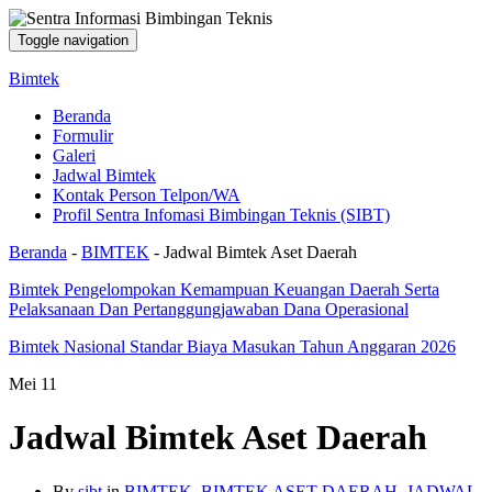
Toggle navigation
Bimtek
Beranda
Formulir
Galeri
Jadwal Bimtek
Kontak Person Telpon/WA
Profil Sentra Infomasi Bimbingan Teknis (SIBT)
Beranda
-
BIMTEK
-
Jadwal Bimtek Aset Daerah
Bimtek Pengelompokan Kemampuan Keuangan Daerah Serta
Pelaksanaan Dan Pertanggungjawaban Dana Operasional
Bimtek Nasional Standar Biaya Masukan Tahun Anggaran 2026
Mei
11
Jadwal Bimtek Aset Daerah
By
sibt
in
BIMTEK
,
BIMTEK ASET DAERAH
,
JADWAL