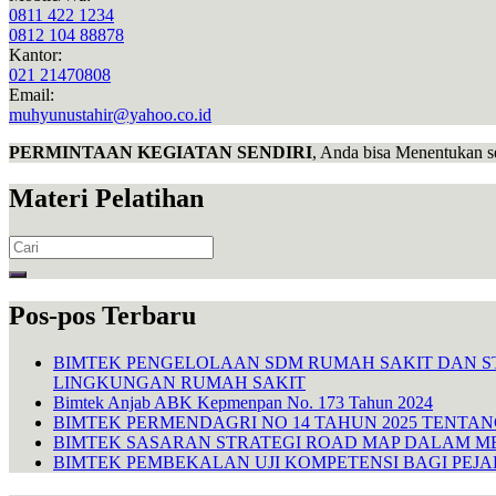
0811 422 1234
0812 104 88878
Kantor:
021 21470808
Email:
muhyunustahir@yahoo.co.id
PERMINTAAN KEGIATAN SENDIRI
, Anda bisa Menentukan s
Materi Pelatihan
Search
for:
Pos-pos Terbaru
BIMTEK PENGELOLAAN SDM RUMAH SAKIT DAN S
LINGKUNGAN RUMAH SAKIT
Bimtek Anjab ABK Kepmenpan No. 173 Tahun 2024
BIMTEK PERMENDAGRI NO 14 TAHUN 2025 TENTA
BIMTEK SASARAN STRATEGI ROAD MAP DALAM M
BIMTEK PEMBEKALAN UJI KOMPETENSI BAGI PEJ