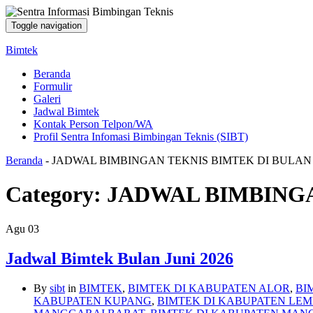
Toggle navigation
Bimtek
Beranda
Formulir
Galeri
Jadwal Bimtek
Kontak Person Telpon/WA
Profil Sentra Infomasi Bimbingan Teknis (SIBT)
Beranda
-
JADWAL BIMBINGAN TEKNIS BIMTEK DI BULAN 
Category:
JADWAL BIMBINGA
Agu
03
Jadwal Bimtek Bulan Juni 2026
By
sibt
in
BIMTEK
,
BIMTEK DI KABUPATEN ALOR
,
BI
KABUPATEN KUPANG
,
BIMTEK DI KABUPATEN LE