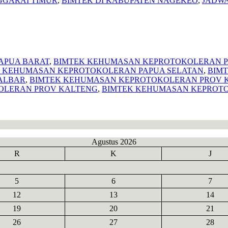
GGARAI TIMUR
,
BIMTEK DI KABUPATEN NAGEKEO
,
JADWA
APUA BARAT
,
BIMTEK KEHUMASAN KEPROTOKOLERAN P
 KEHUMASAN KEPROTOKOLERAN PAPUA SELATAN
,
BIM
ALBAR
,
BIMTEK KEHUMASAN KEPROTOKOLERAN PROV 
OLERAN PROV KALTENG
,
BIMTEK KEHUMASAN KEPROTO
Agustus 2026
R
K
J
5
6
7
12
13
14
19
20
21
26
27
28