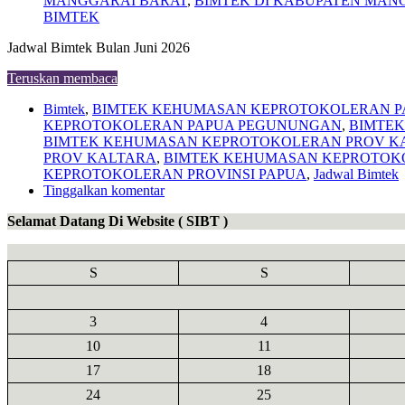
MANGGARAI BARAT
,
BIMTEK DI KABUPATEN MAN
BIMTEK
Jadwal Bimtek Bulan Juni 2026
Teruskan membaca
Bimtek
,
BIMTEK KEHUMASAN KEPROTOKOLERAN P
KEPROTOKOLERAN PAPUA PEGUNUNGAN
,
BIMTEK
BIMTEK KEHUMASAN KEPROTOKOLERAN PROV K
PROV KALTARA
,
BIMTEK KEHUMASAN KEPROTOK
KEPROTOKOLERAN PROVINSI PAPUA
,
Jadwal Bimtek
Tinggalkan komentar
Selamat Datang Di Website ( SIBT )
S
S
3
4
10
11
17
18
24
25