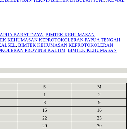
L BIMBINGAN TEKNIS BIMTEK DI BULAN JUNI
,
JADWAL
APUA BARAT DAYA
,
BIMTEK KEHUMASAN
TEK KEHUMASAN KEPROTOKOLERAN PAPUA TENGAH
,
KALSEL
,
BIMTEK KEHUMASAN KEPROTOKOLERAN
KOLERAN PROVINSI KALTIM
,
BIMTEK KEHUMASAN
S
M
1
2
8
9
15
16
22
23
29
30