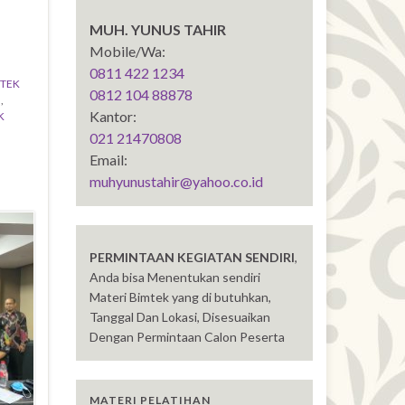
MUH. YUNUS TAHIR
Mobile/Wa:
0811 422 1234
TEK
0812 104 88878
H
,
Kantor:
K
021 21470808
Email:
muhyunustahir@yahoo.co.id
PERMINTAAN KEGIATAN SENDIRI
,
Anda bisa Menentukan sendiri
Materi Bimtek yang di butuhkan,
Tanggal Dan Lokasi, Disesuaikan
Dengan Permintaan Calon Peserta
MATERI PELATIHAN