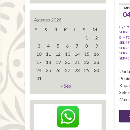
MEI
0
Agustus 2026
By
sibt
S
S
R
K
J
S
M
SEKRE
1
2
BIMTE
SEKRE
3
4
5
6
7
8
9
SEKRE
SEKRE
10
11
12
13
14
15
16
SEKRE
17
18
19
20
21
22
23
24
25
26
27
28
29
30
Unda
31
Peni
Kapab
« Sep
Sekr
Menu
T