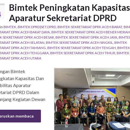
Bimtek Peningkatan Kapasitas
4
Aparatur Sekretariat DPRD
in
BIMTEK
,
BIMTEK DPRD|SET.DPRD
,
BIMTEK SEKRETARIAT DPRK ACEH BARAT
,
BIM
TARIAT DPRK ACEH BARAT DAYA
,
BIMTEK SEKRETARIAT DPRK ACEH BENER MERIA
K SEKRETARIAT DPRK ACEH BESAR
,
BIMTEK SEKRETARIAT DPRK ACEH JAYA
,
BIMTE
TARIAT DPRK ACEH SELATAN
,
BIMTEK SEKRETARIAT DPRK ACEH SINGKIL
,
BIMTEK
TARIAT DPRK ACEH TAMIANG
,
BIMTEK SEKRETARIAT DPRK ACEH TENGAH
,
BIMTEK
TARIAT DPRK ACEH TENGGARA
,
BIMTEK SEKRETARIAT DPRK ACEH TIMUR
,
BIMTEK
TARIAT DPRK ACEH UTARA
ngan Bimtek
ngkatan Kapasitas Dan
ilitas Aparatur
etariat DPRD Dalam
njang Kegiatan Dewan
eruskan membaca