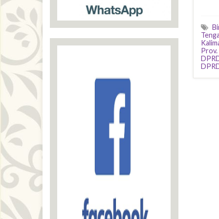
B
Tenga
Kalim
Prov.
DPRD 
DPRD 