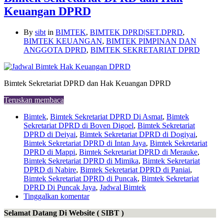
Keuangan DPRD
By
sibt
in
BIMTEK
,
BIMTEK DPRD|SET.DPRD
,
BIMTEK KEUANGAN
,
BIMTEK PIMPINAN DAN
ANGGOTA DPRD
,
BIMTEK SEKRETARIAT DPRD
Bimtek Sekretariat DPRD dan Hak Keuangan DPRD
Teruskan membaca
Bimtek
,
Bimtek Sekretariat DPRD Di Asmat
,
Bimtek
Sekretariat DPRD di Boven Digoel
,
Bimtek Sekretariat
DPRD di Deiyai
,
Bimtek Sekretariat DPRD di Dogiyai
,
Bimtek Sekretariat DPRD di Intan Jaya
,
Bimtek Sekretariat
DPRD di Mappi
,
Bimtek Sekretariat DPRD di Merauke
,
Bimtek Sekretariat DPRD di Mimika
,
Bimtek Sekretariat
DPRD di Nabire
,
Bimtek Sekretariat DPRD di Paniai
,
Bimtek Sekretariat DPRD di Puncak
,
Bimtek Sekretariat
DPRD Di Puncak Jaya
,
Jadwal Bimtek
Tinggalkan komentar
Selamat Datang Di Website ( SIBT )