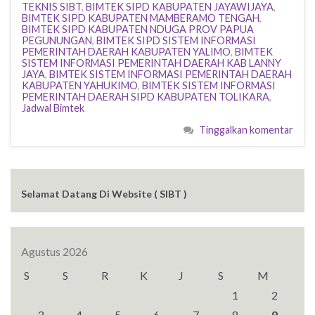
TEKNIS SIBT
,
BIMTEK SIPD KABUPATEN JAYAWIJAYA
,
BIMTEK SIPD KABUPATEN MAMBERAMO TENGAH
,
BIMTEK SIPD KABUPATEN NDUGA PROV PAPUA
PEGUNUNGAN
,
BIMTEK SIPD SISTEM INFORMASI
PEMERINTAH DAERAH KABUPATEN YALIMO
,
BIMTEK
SISTEM INFORMASI PEMERINTAH DAERAH KAB LANNY
JAYA
,
BIMTEK SISTEM INFORMASI PEMERINTAH DAERAH
KABUPATEN YAHUKIMO
,
BIMTEK SISTEM INFORMASI
PEMERINTAH DAERAH SIPD KABUPATEN TOLIKARA
,
Jadwal Bimtek
Tinggalkan komentar
Selamat Datang Di Website ( SIBT )
Agustus 2026
S
S
R
K
J
S
M
1
2
3
4
5
6
7
8
9