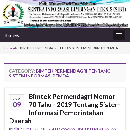
Bimtek
Togg
navig
Beranda
-
BIMTEK PERMENDAGRI TENTANG SISTEM INFORMASI PEMDA
CATEGORY:
BIMTEK PERMENDAGRI TENTANG
SISTEM INFORMASI PEMDA
Bimtek Permendagri Nomor
AGU
09
70 Tahun 2019 Tentang Sistem
Informasi Pemerintahan
Daerah
By
sibt
in
BIMTEK
,
BIMTEK KEPEGAWAIAN
,
BIMTEK PEMERINTAHAN
,