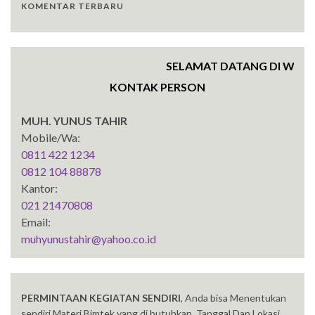
KOMENTAR TERBARU
SELAMAT DATANG DI WEBSITE
KONTAK PERSON
MUH. YUNUS TAHIR
Mobile/Wa:
0811 422 1234
0812 104 88878
Kantor:
021 21470808
Email:
muhyunustahir@yahoo.co.id
PERMINTAAN KEGIATAN SENDIRI
, Anda bisa Menentukan
sendiri Materi Bimtek yang di butuhkan, Tanggal Dan Lokasi,