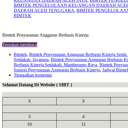
KEUANGAN DAERAH ACEH JAYA
,
BIMTEK PENGEL
BIMTEK PENGELOLAAN KEUANGAN DAERAH ACE
DAERAH ACEH TENGGARA
,
BIMTEK PENGELOLAA
BIMTEK
Bimtek Penyusunan Anggaran Berbasis Kinerja
Teruskan membaca
Bimtek
,
Bimtek Penyusunan Anggaran Berbasis Kinerja Setda
Setdakab. Jayapura
,
Bimtek Penyusunan Anggaran Berbasis Ki
Berbasis Kinerja Setdakab. Mamberamo Raya
,
Bimtek Penyusu
Supiori Penyusunan Anggaran Berbasis Kinerja
,
Jadwal Bimte
Tinggalkan komentar
Selamat Datang Di Website ( SIBT )
S
S
3
4
10
11