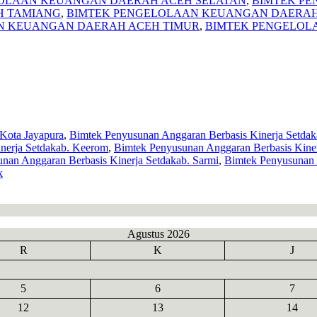
OLAAN KEUANGAN DAERAH ACEH SELATAN
,
BIMTEK PE
H TAMIANG
,
BIMTEK PENGELOLAAN KEUANGAN DAERAH
N KEUANGAN DAERAH ACEH TIMUR
,
BIMTEK PENGELOL
 Kota Jayapura
,
Bimtek Penyusunan Anggaran Berbasis Kinerja Setda
nerja Setdakab. Keerom
,
Bimtek Penyusunan Anggaran Berbasis Kine
nan Anggaran Berbasis Kinerja Setdakab. Sarmi
,
Bimtek Penyusunan 
k
Agustus 2026
R
K
J
5
6
7
12
13
14