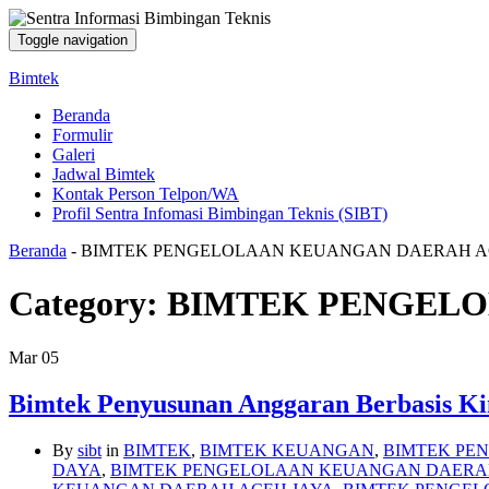
Toggle navigation
Bimtek
Beranda
Formulir
Galeri
Jadwal Bimtek
Kontak Person Telpon/WA
Profil Sentra Infomasi Bimbingan Teknis (SIBT)
Beranda
-
BIMTEK PENGELOLAAN KEUANGAN DAERAH 
Category:
BIMTEK PENGEL
Mar
05
Bimtek Penyusunan Anggaran Berbasis Ki
By
sibt
in
BIMTEK
,
BIMTEK KEUANGAN
,
BIMTEK PE
DAYA
,
BIMTEK PENGELOLAAN KEUANGAN DAERA