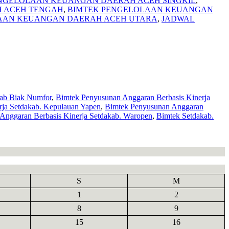
NGELOLAAN KEUANGAN DAERAH ACEH SINGKIL
,
 ACEH TENGAH
,
BIMTEK PENGELOLAAN KEUANGAN
AAN KEUANGAN DAERAH ACEH UTARA
,
JADWAL
kab Biak Numfor
,
Bimtek Penyusunan Anggaran Berbasis Kinerja
rja Setdakab. Kepulauan Yapen
,
Bimtek Penyusunan Anggaran
Anggaran Berbasis Kinerja Setdakab. Waropen
,
Bimtek Setdakab.
S
M
1
2
8
9
15
16