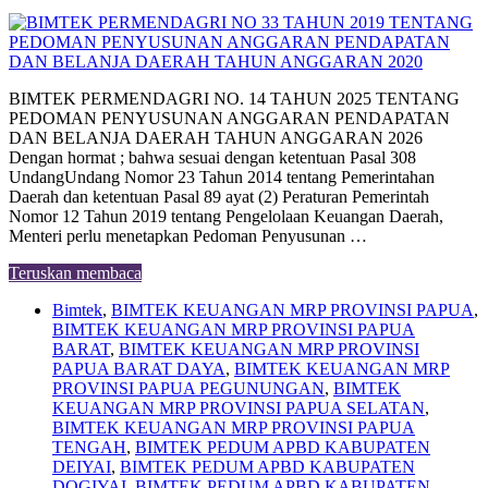
BIMTEK PERMENDAGRI NO. 14 TAHUN 2025 TENTANG
PEDOMAN PENYUSUNAN ANGGARAN PENDAPATAN
DAN BELANJA DAERAH TAHUN ANGGARAN 2026
Dengan hormat ; bahwa sesuai dengan ketentuan Pasal 308
UndangUndang Nomor 23 Tahun 2014 tentang Pemerintahan
Daerah dan ketentuan Pasal 89 ayat (2) Peraturan Pemerintah
Nomor 12 Tahun 2019 tentang Pengelolaan Keuangan Daerah,
Menteri perlu menetapkan Pedoman Penyusunan …
Teruskan membaca
Bimtek
,
BIMTEK KEUANGAN MRP PROVINSI PAPUA
,
BIMTEK KEUANGAN MRP PROVINSI PAPUA
BARAT
,
BIMTEK KEUANGAN MRP PROVINSI
PAPUA BARAT DAYA
,
BIMTEK KEUANGAN MRP
PROVINSI PAPUA PEGUNUNGAN
,
BIMTEK
KEUANGAN MRP PROVINSI PAPUA SELATAN
,
BIMTEK KEUANGAN MRP PROVINSI PAPUA
TENGAH
,
BIMTEK PEDUM APBD KABUPATEN
DEIYAI
,
BIMTEK PEDUM APBD KABUPATEN
DOGIYAI
,
BIMTEK PEDUM APBD KABUPATEN