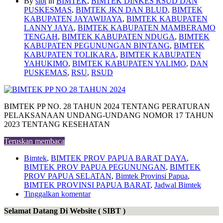
By
sibt
in
BIMTEK
,
BIMTEK DINKES RSUD DAN
PUSKESMAS
,
BIMTEK JKN DAN BLUD
,
BIMTEK
KABUPATEN JAYAWIJAYA
,
BIMTEK KABUPATEN
LANNY JAYA
,
BIMTEK KABUPATEN MAMBERAMO
TENGAH
,
BIMTEK KABUPATEN NDUGA
,
BIMTEK
KABUPATEN PEGUNUNGAN BINTANG
,
BIMTEK
KABUPATEN TOLIKARA
,
BIMTEK KABUPATEN
YAHUKIMO
,
BIMTEK KABUPATEN YALIMO
,
DAN
PUSKEMAS
,
RSU
,
RSUD
BIMTEK PP NO. 28 TAHUN 2024 TENTANG PERATURAN
PELAKSANAAN UNDANG-UNDANG NOMOR 17 TAHUN
2023 TENTANG KESEHATAN
Teruskan membaca
Bimtek
,
BIMTEK PROV PAPUA BARAT DAYA
,
BIMTEK PROV PAPUA PEGUNUNGAN
,
BIMTEK
PROV PAPUA SELATAN
,
Bimtek Provinsi Papua
,
BIMTEK PROVINSI PAPUA BARAT
,
Jadwal Bimtek
Tinggalkan komentar
Selamat Datang Di Website ( SIBT )