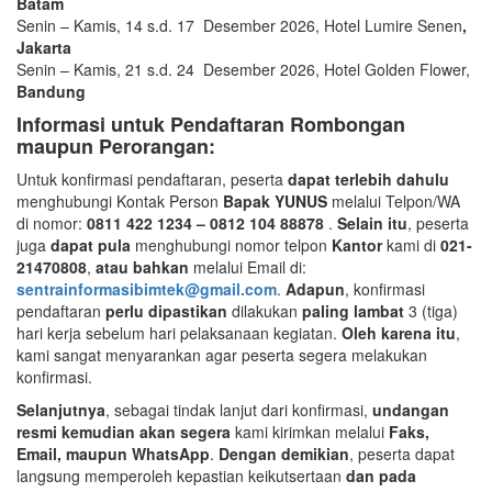
Batam
Senin – Kamis, 14 s.d. 17 Desember 2026, Hotel Lumire Senen
,
Jakarta
Senin – Kamis, 21 s.d. 24 Desember 2026, Hotel Golden Flower,
Bandung
Informasi untuk Pendaftaran Rombongan
maupun Perorangan:
Untuk konfirmasi pendaftaran, peserta
dapat terlebih dahulu
menghubungi Kontak Person
Bapak YUNUS
melalui Telpon/WA
di nomor:
0811 422 1234 – 0812 104 88878
.
Selain itu
, peserta
juga
dapat pula
menghubungi nomor telpon
Kantor
kami di
021-
21470808
,
atau bahkan
melalui Email di:
sentrainformasibimtek@gmail.com
.
Adapun
, konfirmasi
pendaftaran
perlu dipastikan
dilakukan
paling lambat
3 (tiga)
hari kerja sebelum hari pelaksanaan kegiatan.
Oleh karena itu
,
kami sangat menyarankan agar peserta segera melakukan
konfirmasi.
Selanjutnya
, sebagai tindak lanjut dari konfirmasi,
undangan
resmi kemudian akan segera
kami kirimkan melalui
Faks,
Email, maupun WhatsApp
.
Dengan demikian
, peserta dapat
langsung memperoleh kepastian keikutsertaan
dan pada