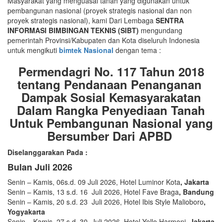
Masyarakat yang menguasai tanah yang digunakan untuk
pembangunan nasional (proyek strategis nasional dan non
proyek strategis nasional), kami Dari Lembaga
SENTRA
INFORMASI BIMBINGAN TEKNIS (SIBT)
mengundang
pemerintah Provinsi/Kabupaten dan Kota diseluruh Indonesia
untuk mengikuti
bimtek Nasional
dengan tema :
Permendagri No. 117 Tahun 2018
tentang Pendanaan Penanganan
Dampak Sosial Kemasyarakatan
Dalam Rangka Penyediaan Tanah
Untuk Pembangunan Nasional yang
Bersumber Dari APBD
Diselanggarakan Pada :
Bulan Juli 2026
Senin – Kamis, 06s.d. 09 Juli 2026, Hotel Luminor Kota
, Jakarta
Senin – Kamis, 13 s.d. 16 Juli 2026, Hotel Fave Braga
, Bandung
Senin – Kamis, 20 s.d. 23 Juli 2026, Hotel Ibis Style Malioboro
,
Yogyakarta
Senin – Kamis, 27 s.d. 30 Juli 2026, Hotel Yello Harmoni,
Jakarta