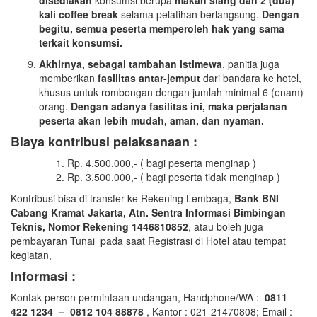
disediakan
konsumsi berupa
makan siang dan 2 (dua)
kali coffee break
selama pelatihan berlangsung.
Dengan
begitu, semua peserta memperoleh hak yang sama
terkait konsumsi.
Akhirnya, sebagai tambahan istimewa
, panitia juga
memberikan
fasilitas antar-jemput
dari bandara ke hotel,
khusus untuk rombongan dengan jumlah minimal 6 (enam)
orang.
Dengan adanya fasilitas ini, maka perjalanan
peserta akan lebih mudah, aman, dan nyaman.
Biaya kontribusi pelaksanaan :
Rp. 4.500.000,- ( bagi peserta menginap )
Rp. 3.500.000,- ( bagi peserta tidak menginap )
Kontribusi bisa di transfer ke Rekening Lembaga,
Bank BNI
Cabang Kramat Jakarta, Atn. Sentra Informasi Bimbingan
Teknis, Nomor Rekening
1446810852
, atau boleh juga
pembayaran Tunai pada saat Registrasi di Hotel atau tempat
kegiatan,
Informasi :
Kontak person permintaan undangan, Handphone/WA :
0811
422 1234 – 0812 104 88878
, Kantor : 021-21470808; Email :