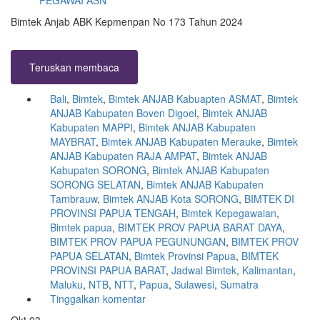
PEGAWAI ASN
Bimtek Anjab ABK Kepmenpan No 173 Tahun 2024
Teruskan membaca
Bali
,
Bimtek
,
Bimtek ANJAB Kabuapten ASMAT
,
Bimtek
ANJAB Kabupaten Boven Digoel
,
Bimtek ANJAB
Kabupaten MAPPI
,
Bimtek ANJAB Kabupaten
MAYBRAT
,
Bimtek ANJAB Kabupaten Merauke
,
Bimtek
ANJAB Kabupaten RAJA AMPAT
,
Bimtek ANJAB
Kabupaten SORONG
,
Bimtek ANJAB Kabupaten
SORONG SELATAN
,
Bimtek ANJAB Kabupaten
Tambrauw
,
Bimtek ANJAB Kota SORONG
,
BIMTEK DI
PROVINSI PAPUA TENGAH
,
Bimtek Kepegawaian
,
Bimtek papua
,
BIMTEK PROV PAPUA BARAT DAYA
,
BIMTEK PROV PAPUA PEGUNUNGAN
,
BIMTEK PROV
PAPUA SELATAN
,
Bimtek Provinsi Papua
,
BIMTEK
PROVINSI PAPUA BARAT
,
Jadwal Bimtek
,
Kalimantan
,
Maluku
,
NTB
,
NTT
,
Papua
,
Sulawesi
,
Sumatra
Tinggalkan komentar