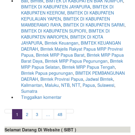
Bali
,
Bimtek
,
BIMTEK DI KABUPATEN BIAK NUMFOR
,
BIMTEK DI KABUPATEN JAYAPURA
,
BIMTEK DI
KABUPATEN KEEROM
,
BIMTEK DI KABUPATEN
KEPULAUAN YAPEN
,
BIMTEK DI KABUPATEN
MAMBERAMO RAYA
,
BIMTEK DI KABUPATEN SARMI
,
BIMTEK DI KABUPATEN SUPIORI
,
BIMTEK DI
KABUPATEN WAROPEN
,
BIMTEK DI KOTA
JAYAPURA
,
Bimtek Keuangan
,
BIMTEK KEUANGAN
DAERAH
,
Bimtek Majelis Rakyat Papua MRP Provinsi
Papua
,
Bimtek MRP Papua Barat
,
Bimtek MRP Papua
Barat Daya
,
Bimtek MRP Papua Pegunungan
,
Bimtek
MRP Papua Selatan
,
Bimtek MRP Papua Tengah
,
Bimtek Papua pegunungan
,
BIMTEK PEMBANGUNAN
DAERAH
,
Bimtek Provinsi Papua
,
Jadwal Bimtek
,
Kalimantan
,
Maluku
,
NTB
,
NTT
,
Papua
,
Sulawesi
,
Sumatra
Tinggalkan komentar
1
2
3
…
48
Selamat Datang Di Website ( SIBT )