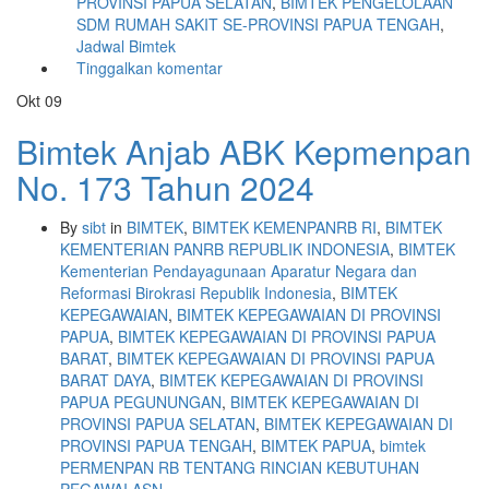
PROVINSI PAPUA SELATAN
,
BIMTEK PENGELOLAAN
SDM RUMAH SAKIT SE-PROVINSI PAPUA TENGAH
,
Jadwal Bimtek
Tinggalkan komentar
Okt
09
Bimtek Anjab ABK Kepmenpan
No. 173 Tahun 2024
By
sibt
in
BIMTEK
,
BIMTEK KEMENPANRB RI
,
BIMTEK
KEMENTERIAN PANRB REPUBLIK INDONESIA
,
BIMTEK
Kementerian Pendayagunaan Aparatur Negara dan
Reformasi Birokrasi Republik Indonesia
,
BIMTEK
KEPEGAWAIAN
,
BIMTEK KEPEGAWAIAN DI PROVINSI
PAPUA
,
BIMTEK KEPEGAWAIAN DI PROVINSI PAPUA
BARAT
,
BIMTEK KEPEGAWAIAN DI PROVINSI PAPUA
BARAT DAYA
,
BIMTEK KEPEGAWAIAN DI PROVINSI
PAPUA PEGUNUNGAN
,
BIMTEK KEPEGAWAIAN DI
PROVINSI PAPUA SELATAN
,
BIMTEK KEPEGAWAIAN DI
PROVINSI PAPUA TENGAH
,
BIMTEK PAPUA
,
bimtek
PERMENPAN RB TENTANG RINCIAN KEBUTUHAN